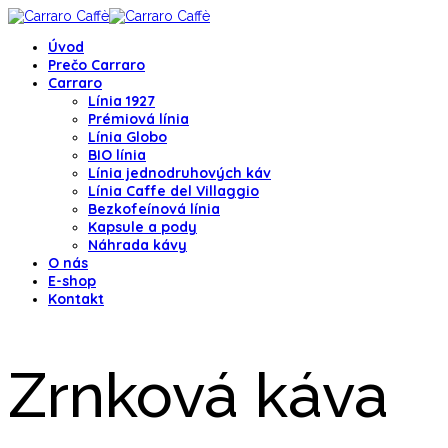
Úvod
Prečo Carraro
Carraro
Línia 1927
Prémiová línia
Línia Globo
BIO línia
Línia jednodruhových káv
Línia Caffe del Villaggio
Bezkofeínová línia
Kapsule a pody
Náhrada kávy
O nás
E-shop
Kontakt
Zrnková káva