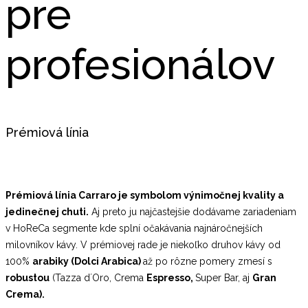
pre
profesionálov
Prémiová línia
Prémiová línia Carraro je symbolom výnimočnej kvality a
jedinečnej chuti.
Aj preto ju najčastejšie dodávame zariadeniam
v HoReCa segmente kde splní očakávania najnáročnejších
milovníkov kávy. V prémiovej rade je niekoľko druhov kávy od
100%
arabiky (Dolci Arabica)
až po rôzne pomery zmesí s
robustou
(Tazza d´Oro, Crema
Espresso,
Super Bar, aj
Gran
Crema).