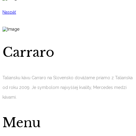
Naspäť
Carraro
Taliansku kávu Carraro na Slovensko dovážame priamo z Talianska
od roku 2009. Je symbolom najvyššej kvality, Mercedes medzi
kávami.
Menu