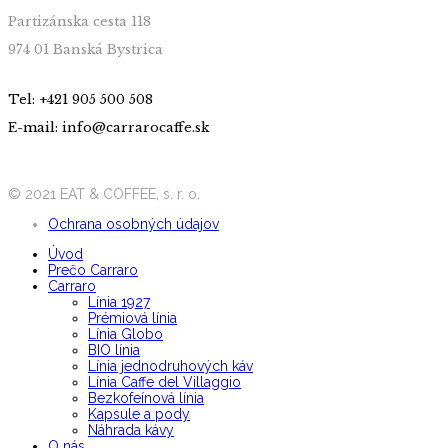
Partizánska cesta 118
974 01 Banská Bystrica
Tel: +421 905 500 508
E-mail: info@carrarocaffe.sk
© 2021 EAT & COFFEE, s. r. o.
Ochrana osobných údajov
Úvod
Prečo Carraro
Carraro
Línia 1927
Prémiová línia
Línia Globo
BIO línia
Línia jednodruhových káv
Línia Caffe del Villaggio
Bezkofeínová línia
Kapsule a pody
Náhrada kávy
O nás