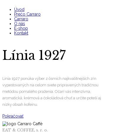
Úvod
Prečo Carraro
Carraro
O nás
E-shop
Kontakt
Línia 1927
Línia 1927 ponúka výber z ôsmich najkvalitnejších zŕn
vypestovaných na celom svete pripravených tradičnou
metódou pomalého praženia. Očarí vás intenzívna,
aromatická, krémová a čokoládová chuť a určite poteší aj
nízky obsah kofeínu.
Pokračovať
EAT & COFFEE, s. r. o.