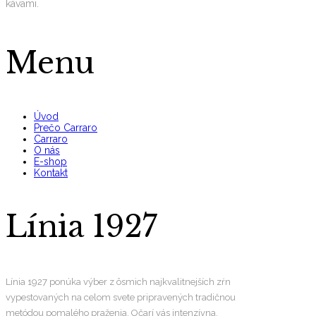
kávami.
Menu
Úvod
Prečo Carraro
Carraro
O nás
E-shop
Kontakt
Línia 1927
Línia 1927 ponúka výber z ôsmich najkvalitnejších zŕn
vypestovaných na celom svete pripravených tradičnou
metódou pomalého praženia. Očarí vás intenzívna,