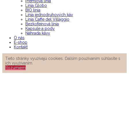
Prémiová línia
Línia Globo
BIO línia
Línia jednodruhových káv
Línia Caffe del Villaggio
Bezkofeínová línia
Kapsule a pody
Náhrada kávy
O nás
E-shop
Kontakt
Tieto stránky využívajú cookies. Ďalším používaním súhlasíte s
ich využívaním.
Rozumiem